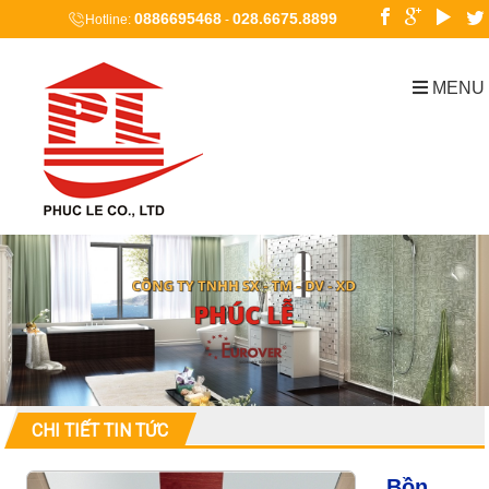
0886695468
028.6675.8899
Hotline:
-
MENU
CHI TIẾT TIN TỨC
Bồn