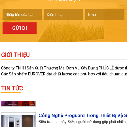
GỬI ĐI
10 công trình nổi bật nhất Việt Nam
Tòa nhà Quốc hội, Keangnam, Lotte, Bitexco tower, s
GIỚI THIỆU
Công ty TNHH Sản Xuất Thương Mại Dịch Vụ Xây Dựng PHÚC LỄ được thành 
Ấm Áp Hơn Khi Tắm Với Vòi Sen Đổi Mà
Các Sản phẩm EUROVER đạt chất lượng cao phù hợp với tiêu chuẩn quốc 
Bạn sẽ cảm thấy ấm áp và thú vị hơn khi tắm trong nh
TIN TỨC
Công Nghệ Proguard Trong Thiết Bị Vệ 
Điều tra cho thấy 84% người sử dụng gặp phải những