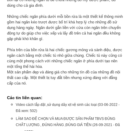
dùng cho cả gia đình.
Những chiếc ngăn phía dưới mỗi bồn rửa là một thiết kế thông minh
gồm hai ngăn kéo trượt được bố trí khá hợp lý cho những đồ sử
dụng hàng ngày. Ngăn dưới gắn liền với cửa còn ngăn trên chuyển
động tự do giúp cho việc xếp và lấy đồ trên cả hai ngăn đều không
gặp phải khó khăn gì.
Phía trên của bồn rửa là hai chiếc gương mỏng và sành điệu, được
ngăn cách bằng một chiếc tủ nhỏ giữa chúng. Chiếc tủ này cũng có
cùng một phong cách với những chiếc ngăn ở phía dưới tạo nên
một tổng thể hài hòa.
Một sản phẩm đẹp và đáng giá cho những tín đồ của những đồ nội
thất cao cấp. Một thiết bị tuy đắt tiền nhưng xứng đáng với đẳng
cấp của nó.
Các tin liên quan:
Video cách lắp đặt ,sử dụng dây xịt vệ sinh các loại (03-06-2022 -
Đã xem: 502)
LÀM SAO ĐỂ CHỌN VÀ MUA ĐƯỢC SẢN PHẨM TBVS ĐÚNG
CHẤT LƯỢNG , ĐÚNG HÀNG ,ĐÚNG GIÁ TIỀN (26-09-2021 - Đã