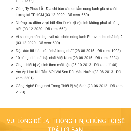
xem: 1372)
Công Ty Phúc Lễ - Địa chỉ bán củ sen tắm nóng lạnh giá rẻ chất
lượng tại TP.HCM (03-12-2020 - Đã xem: 650)
Những ưu điểm vượt trội đến từ vòi xịt vệ sinh không phải ai cũng
biết (03-12-2020 - Đã xem: 652)
Vì sao bạn nên chọn vòi rửa chén nóng lạnh Eurover cho nhà bếp?
(03-12-2020 - Đã xem: 699)
Độc đáo lối kiến trúc “nhà trong nhà” (28-08-2015 - Đã xem: 1998)
10 công trình nổi bật nhất Việt Nam (28-08-2015 - Đã xem: 2224)
Chọn thiết bị vệ sinh theo chất liệu (25-10-2013 - Đã xem: 1146)
Ấm Áp Hơn Khi Tắm Với Vòi Sen Đổi Màu Nước (23-06-2013 - Đã
LÀM SAO ĐỂ CHỌN VÀ MUA ĐƯỢC SẢN
xem: 2301)
Công Nghệ Proguard Trong Thiết Bị Vệ Sinh (23-06-2013 - Đã xem:
2173)
Độc đáo lối kiến trúc “nhà trong nhà”
VUI LÒNG ĐỂ LẠI THÔNG TIN, CHÚNG TÔI SẼ
Xây dựng) - Trung tâm trẻ em Pinocchio là dự án đã 
TRẢ LỜI BẠN