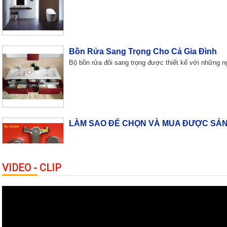
Bồn Rửa Sang Trọng Cho Cả Gia Đình
Bộ bồn rửa đôi sang trọng được thiết kế với những n
LÀM SAO ĐỂ CHỌN VÀ MUA ĐƯỢC SẢN
VIDEO - CLIP
Độc đáo lối kiến trúc “nhà trong nhà”
Xây dựng) - Trung tâm trẻ em Pinocchio là dự án đã 