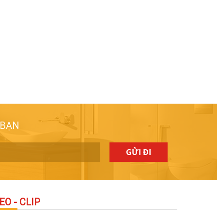
 BẠN
GỬI ĐI
EO - CLIP