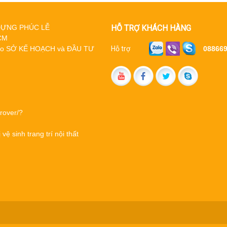
gặp phải những vấn đề khó khăn và
mất nhiều công sức...
Y DỰNG PHÚC LỄ
HỖ TRỢ KHÁCH HÀNG
HCM
Bồn Rửa Sang Trọng Cho Cả
do SỞ KẾ HOẠCH và ĐẦU TƯ
Hỗ trợ
08866
Gia Đình
Bộ bồn rửa đôi sang trọng được thiết
kế với những ngăn chứa đồ đủ cho cả
một gia đình...
LÀM SAO ĐỂ CHỌN VÀ MUA
rover/?
ĐƯỢC SẢN PHẨM TBVS
ệ sinh trang trí nội thất
ĐÚNG CHẤT LƯỢNG , ĐÚNG
HÀNG ,ĐÚNG GIÁ TIỀN
Độc đáo lối kiến trúc “nhà
trong nhà”
Xây dựng) - Trung tâm trẻ em
Pinocchio là dự án đã được hoàn