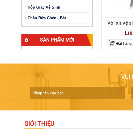
Hộp Giấy Vệ Sinh
Chậu Rửa Chén , Bát
Vòi xịt vệ
Li
SẢN PHẨM MỚI
Đặt hàng
VUI
GIỚI THIỆU