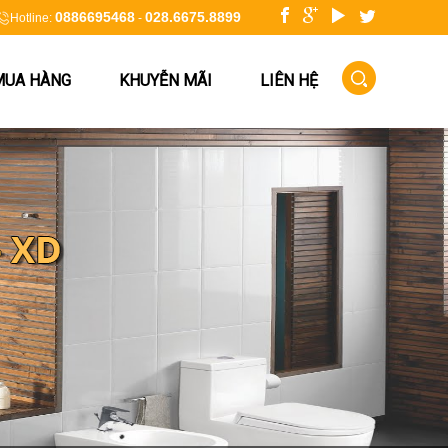
0886695468
028.6675.8899
Hotline:
-
MUA HÀNG
KHUYỄN MÃI
LIÊN HỆ