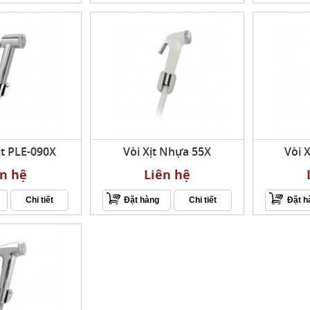
ịt PLE-090X
Vòi Xịt Nhựa 55X
Vòi 
ên hệ
Liên hệ
Chi tiết
Đặt hàng
Chi tiết
Đặt h