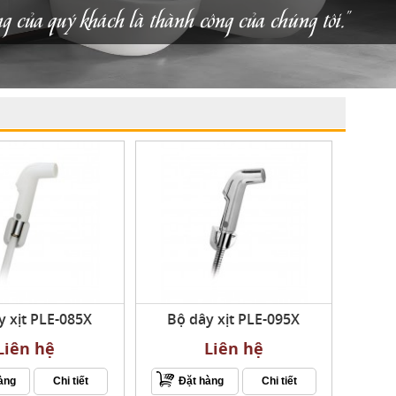
ng của quý khách là thành công của chúng tôi."
y xịt PLE-085X
Bộ dây xịt PLE-095X
Liên hệ
Liên hệ
àng
Chi tiết
Đặt hàng
Chi tiết