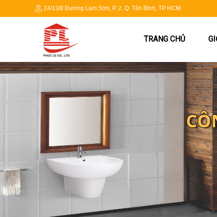
24/13/8 Đường Lam Sơn, P. 2, Q. Tân Bình, TP HCM
TRANG CHỦ
GI