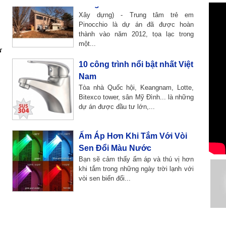
Xây dựng) - Trung tâm trẻ em
Pinocchio là dự án đã được hoàn
thành vào năm 2012, tọa lạc trong
một...
ự
10 công trình nổi bật nhất Việt
Nam
Tòa nhà Quốc hội, Keangnam, Lotte,
Bitexco tower, sân Mỹ Đình... là những
dự án được đầu tư lớn,...
Ấm Áp Hơn Khi Tắm Với Vòi
Sen Đổi Màu Nước
Bạn sẽ cảm thấy ấm áp và thú vị hơn
khi tắm trong những ngày trời lạnh với
vòi sen biến đổi...
Công Nghệ Proguard Trong
Thiết Bị Vệ Sinh
Điều tra cho thấy 84% người sử dụng