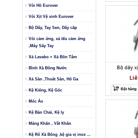
Vòi Hồ Eurover
Vòi Xịt Vệ sinh Eurover
Bộ Dây, Tay Sen, Dây cấp
Vòi cảm ứng, xả tểu cảm ứng
,Máy Sấy Tay
Xả Lavabo + Xả Bồn Tắm
Bộ dây x
Bình Xà Bông Nước
Li
Xả Sàn ,Thoát Sàn, Hố Ga
Đặt hàng
Kệ Kiếng, Kệ Góc
Móc Áo
Kệ Bàn Chải, Kệ ly
Máng Khăn , Vắt Khăn
Kệ Rổ Xà Bông ,kệ gia vị inox ...