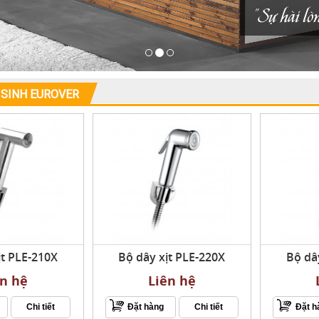
"Sự hài lò
̣ SINH EUROVER
ịt PLE-210X
Bộ dây xịt PLE-220X
Bộ dâ
ên hệ
Liên hệ
Chi tiết
Đặt hàng
Chi tiết
Đặt h