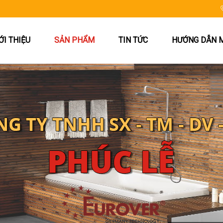
ỚI THIỆU
SẢN PHẨM
TIN TỨC
HƯỚNG DẪN 