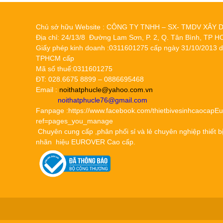
Chủ sở hữu Website : CÔNG TY TNHH – SX- TMDV XÂ
Địa chỉ: 24/13/8 Đường Lam Sơn, P. 2, Q. Tân Bình, TP 
Giấy phép kinh doanh :0311601275 cấp ngày 31/10/2013 
TPHCM cấp
Mã số thuế:0311601275
ĐT: 028.6675 8899 – 0886695468
Email :
noithatphucle@yahoo.com.vn
noithatphucle76@gmail.com
Fanpage :https://www.facebook.com/thietbivesinhcaocapEu
ref=pages_you_manage
Chuyên cung cấp ,phân phối sỉ và lẻ chuyên nghiệp thiết bị v
nhãn hiệu EUROVER Cao cấp.