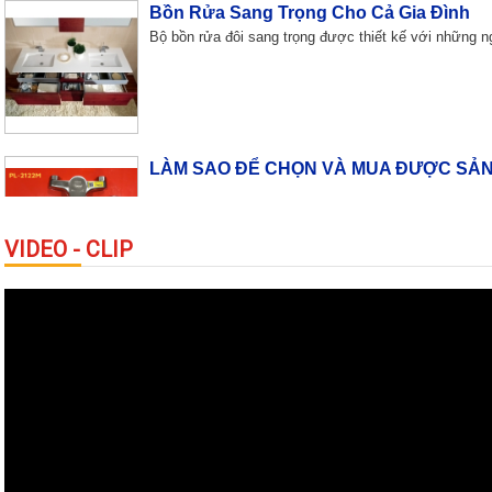
Bộ bồn rửa đôi sang trọng được thiết kế với những n
LÀM SAO ĐỂ CHỌN VÀ MUA ĐƯỢC SẢN
VIDEO - CLIP
Độc đáo lối kiến trúc “nhà trong nhà”
Xây dựng) - Trung tâm trẻ em Pinocchio là dự án đã 
10 công trình nổi bật nhất Việt Nam
Tòa nhà Quốc hội, Keangnam, Lotte, Bitexco tower, s