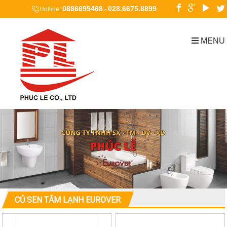
0886695468
028.6675.8899
Hotline:
-
MENU
CỦ SEN TẮM LẠNH EUROVER