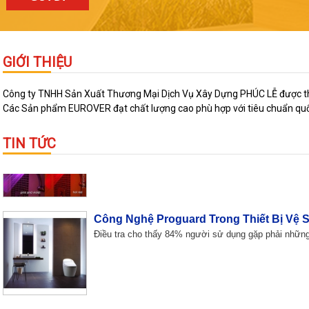
10 công trình nổi bật nhất Việt Nam
Tòa nhà Quốc hội, Keangnam, Lotte, Bitexco tower, s
GIỚI THIỆU
Công ty TNHH Sản Xuất Thương Mại Dịch Vụ Xây Dựng PHÚC LỄ được thành 
Ấm Áp Hơn Khi Tắm Với Vòi Sen Đổi Mà
Các Sản phẩm EUROVER đạt chất lượng cao phù hợp với tiêu chuẩn quốc 
Bạn sẽ cảm thấy ấm áp và thú vị hơn khi tắm trong nh
TIN TỨC
Công Nghệ Proguard Trong Thiết Bị Vệ 
Điều tra cho thấy 84% người sử dụng gặp phải những
Bồn Rửa Sang Trọng Cho Cả Gia Đình