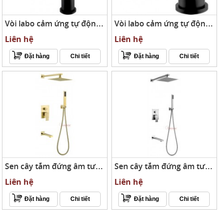
Vòi labo cảm ứng tự động AT-8901B
Vòi labo cảm ứng tự động AT-8902B
Liên hệ
Liên hệ
Đặt hàng
Chi tiết
Đặt hàng
Chi tiết
LÀM SAO ĐỂ CHỌN VÀ MUA ĐƯỢC SẢN
Sen cây tắm đứng âm tường cao cấp PLE-0503V
Sen cây tắm đứng âm tường cao cấp PLE-0503M
Liên hệ
Liên hệ
Đặt hàng
Chi tiết
Đặt hàng
Chi tiết