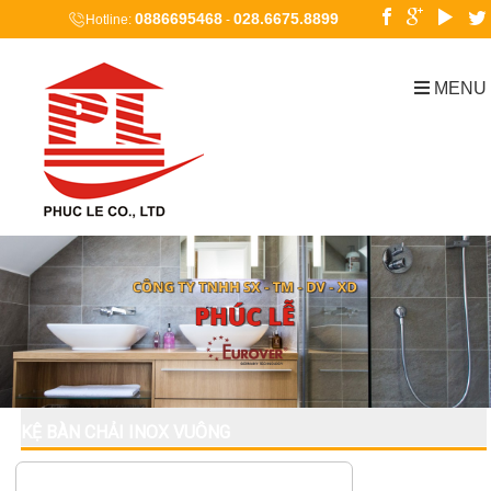
0886695468
028.6675.8899
Hotline:
-
MENU
KỆ BÀN CHẢI INOX VUÔNG