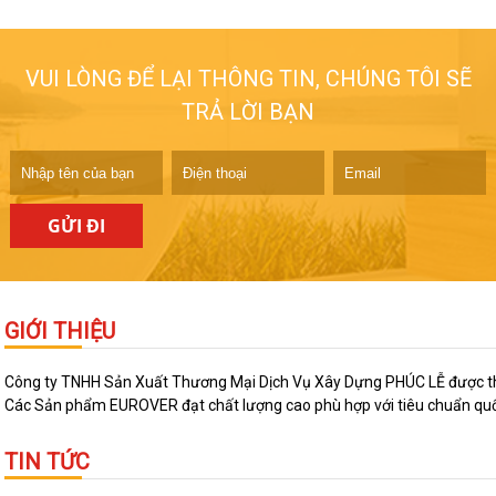
Độc đáo lối kiến trúc “nhà trong nhà”
Xây dựng) - Trung tâm trẻ em Pinocchio là dự án đã 
VUI LÒNG ĐỂ LẠI THÔNG TIN, CHÚNG TÔI SẼ
TRẢ LỜI BẠN
10 công trình nổi bật nhất Việt Nam
Tòa nhà Quốc hội, Keangnam, Lotte, Bitexco tower, s
GỬI ĐI
GIỚI THIỆU
Ấm Áp Hơn Khi Tắm Với Vòi Sen Đổi Mà
Bạn sẽ cảm thấy ấm áp và thú vị hơn khi tắm trong nh
Công ty TNHH Sản Xuất Thương Mại Dịch Vụ Xây Dựng PHÚC LỄ được thành 
Các Sản phẩm EUROVER đạt chất lượng cao phù hợp với tiêu chuẩn quốc 
TIN TỨC